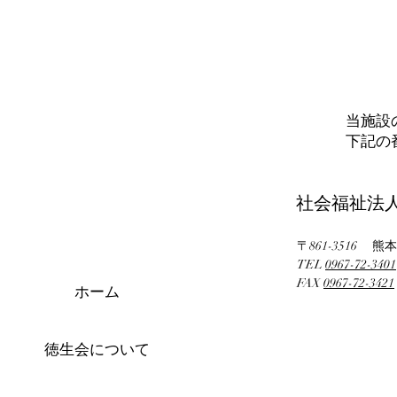
当施設
下記の
社会福祉
〒861-3516 
TEL
0967-72-3401
FAX
0967-72-3421
ホーム
徳生会について